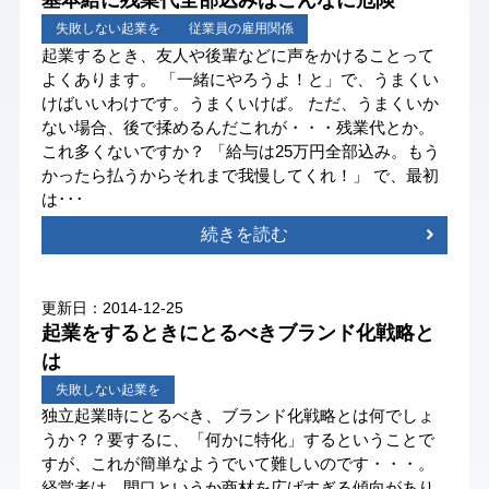
基本給に残業代全部込みはこんなに危険
失敗しない起業を
従業員の雇用関係
起業するとき、友人や後輩などに声をかけることって
よくあります。 「一緒にやろうよ！と」で、うまくい
けばいいわけです。うまくいけば。 ただ、うまくいか
ない場合、後で揉めるんだこれが・・・残業代とか。
これ多くないですか？ 「給与は25万円全部込み。もう
かったら払うからそれまで我慢してくれ！」 で、最初
は･･･
続きを読む
更新日：2014-12-25
起業をするときにとるべきブランド化戦略と
は
失敗しない起業を
独立起業時にとるべき、ブランド化戦略とは何でしょ
うか？？要するに、「何かに特化」するということで
すが、これが簡単なようでいて難しいのです・・・。
経営者は、間口というか商材を広げすぎる傾向があり